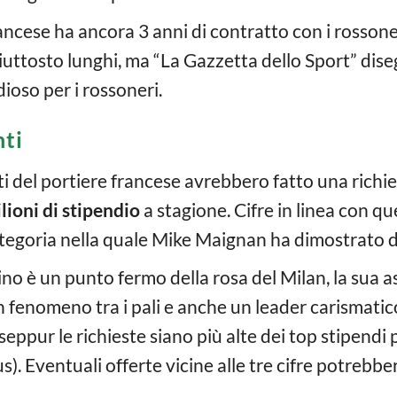
rancese ha ancora 3 anni di contratto con i rosson
iuttosto lunghi, ma “La Gazzetta dello Sport” dis
ioso per i rossoneri.
nti
i del portiere francese avrebbero fatto una richie
ilioni di stipendio
a stagione. Cifre in linea con q
ategoria nella quale Mike Maignan ha dimostrato di
ino è un punto fermo della rosa del Milan, la sua 
n fenomeno tra i pali e anche un leader carismatico
 seppur le richieste siano più alte dei top stipend
s). Eventuali offerte vicine alle tre cifre potrebbe