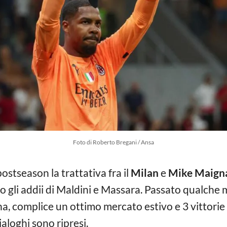
Foto di Roberto Bregani / Ansa
ostseason la trattativa fra il
Milan
e
Mike Maign
o gli addii di Maldini e Massara. Passato qualche m
a, complice un ottimo mercato estivo e 3 vittorie 
ialoghi sono ripresi.