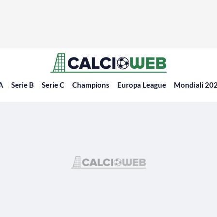
 A
Serie B
Serie C
Champions
Europa League
Mondiali 20