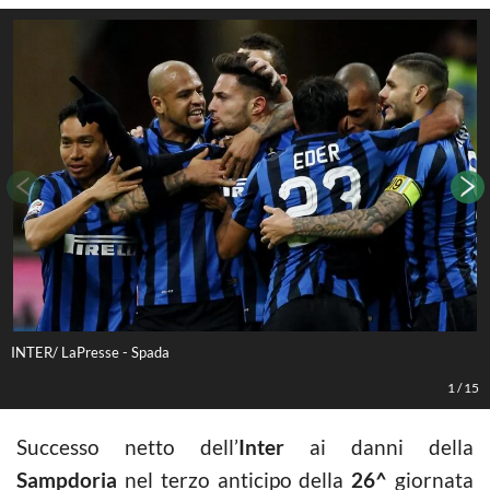
INTER/ LaPresse - Spada
L
1
/
15
Successo netto dell’
Inter
ai danni della
Sampdoria
nel terzo anticipo della
26^
giornata