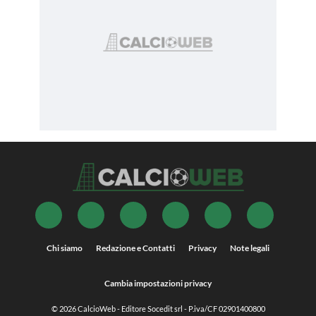
Chi siamo
Redazione e Contatti
Privacy
Note legali
Cambia impostazioni privacy
© 2026
CalcioWeb
- Editore Socedit srl - P.iva/CF 02901400800