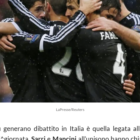
LaPresse/Reuters
 generano dibattito in Italia è quella legata al
7^giornata,
Sarri
e
Mancini
all’unisono hanno chi