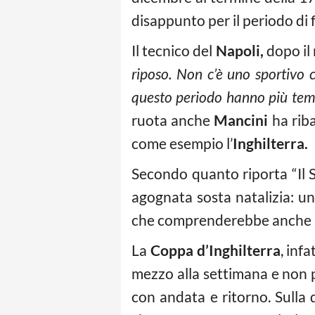
disappunto per il periodo di 
Il tecnico del
Napoli,
dopo il 
riposo. Non c’è uno sportivo c
questo periodo hanno più tempo
ruota anche
Mancini
ha riba
come esempio l’
Inghilterra.
Secondo quanto riporta “Il Su
agognata sosta natalizia: u
che comprenderebbe anche l
La
Coppa d’Inghilterra
, infa
mezzo alla settimana e non p
con andata e ritorno. Sulla 