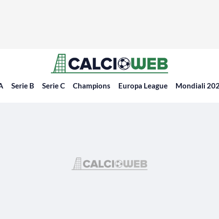
 A
Serie B
Serie C
Champions
Europa League
Mondiali 20