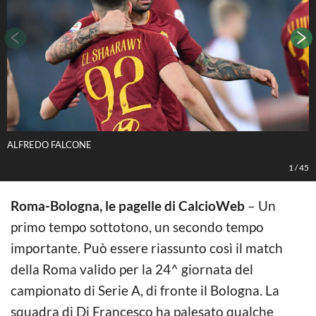
ALFREDO FALCONE
A
1
/
45
Roma-Bologna, le pagelle di CalcioWeb
– Un
primo tempo sottotono, un secondo tempo
importante. Può essere riassunto così il match
della Roma valido per la 24^ giornata del
campionato di Serie A, di fronte il Bologna. La
squadra di Di Francesco ha palesato qualche