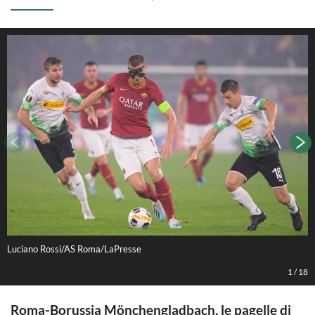
Luciano Rossi/AS Roma/LaPresse
A
1
/
18
Roma-Borussia Mönchengladbach, le pagelle di