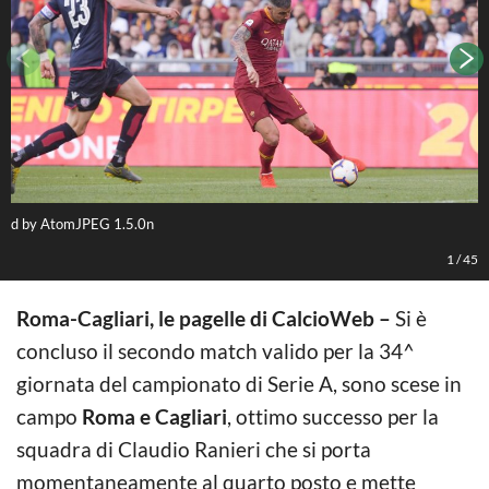
d by AtomJPEG 1.5.0n
A
1
/
45
Roma-Cagliari, le pagelle di CalcioWeb –
Si è
concluso il secondo match valido per la 34^
giornata del campionato di Serie A, sono scese in
campo
Roma e Cagliari
, ottimo successo per la
squadra di Claudio Ranieri che si porta
momentaneamente al quarto posto e mette