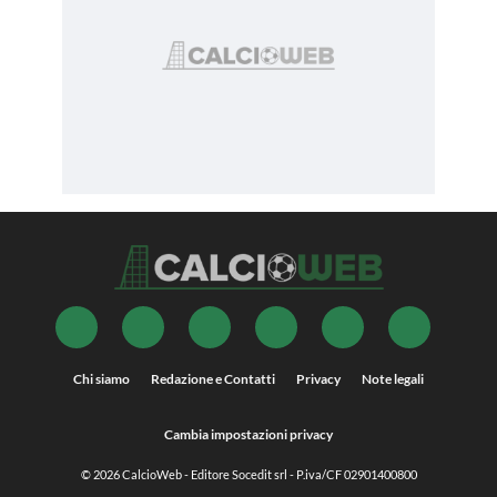
Chi siamo
Redazione e Contatti
Privacy
Note legali
Cambia impostazioni privacy
© 2026
CalcioWeb
- Editore Socedit srl - P.iva/CF 02901400800