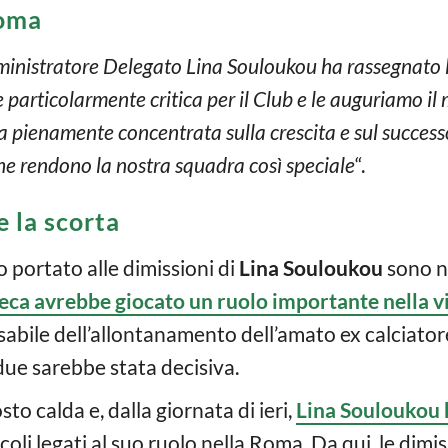
Roma
inistratore Delegato Lina Souloukou ha rassegnato l
 particolarmente critica per il Club e le auguriamo il 
sta pienamente concentrata sulla crescita e sul succes
che rendono la nostra squadra così speciale
“.
e la scorta
 portato alle dimissioni di
Lina Souloukou
sono n
eca avrebbe giocato un ruolo importante nella v
sabile dell’allontanamento dell’amato ex calciator
due sarebbe stata decisiva.
sto calda e, dalla giornata di ieri,
Lina Souloukou h
oli legati al suo ruolo nella Roma. Da qui, le dimis