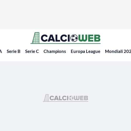
 A
Serie B
Serie C
Champions
Europa League
Mondiali 20