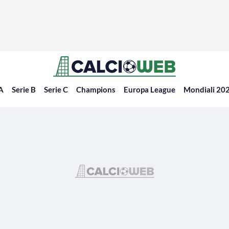
 A
Serie B
Serie C
Champions
Europa League
Mondiali 20