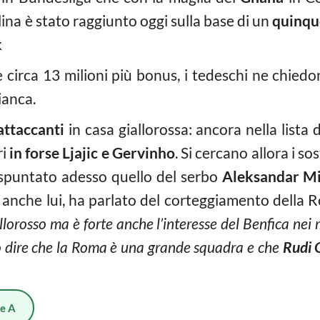
lina è stato raggiunto oggi sulla base di un
quinqu
k
e circa 13 milioni più bonus, i tedeschi ne chiedo
ianca.
attaccanti
in casa giallorossa: ancora nella lista 
ri
in forse Ljajic e Gervinho
. Si cercano allora i so
 spuntato adesso quello del serbo
Aleksandar Mi
anche lui, ha parlato del corteggiamento della R
allorosso ma è forte anche l’interesse del Benfica nei 
o dire che la Roma è una grande squadra e che
Rudi 
ie A