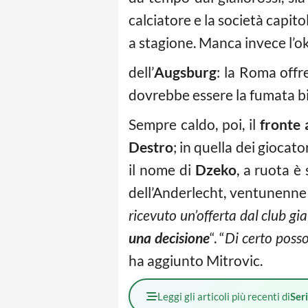
calciatore e la società capito
a stagione. Manca invece l’o
dell’
Augsburg
: la Roma offr
dovrebbe essere la fumata b
Sempre caldo, poi, il
fronte 
Destro
; in quella dei giocato
il nome di
Dzeko
, a ruota è
dell’Anderlecht, ventunenne 
ricevuto un’offerta dal club gi
una decisione
“. “
Di certo poss
ha aggiunto Mitrovic.
Leggi gli articoli più recenti di
Ser