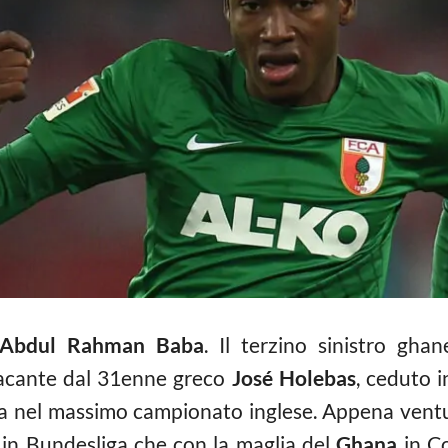
Abdul Rahman Baba
. Il terzino sinistro gha
 vacante dal 31enne greco
José Holebas
, ceduto 
a nel massimo campionato inglese. Appena vent
a in Bundesliga che con la maglia del
Ghana
in Co