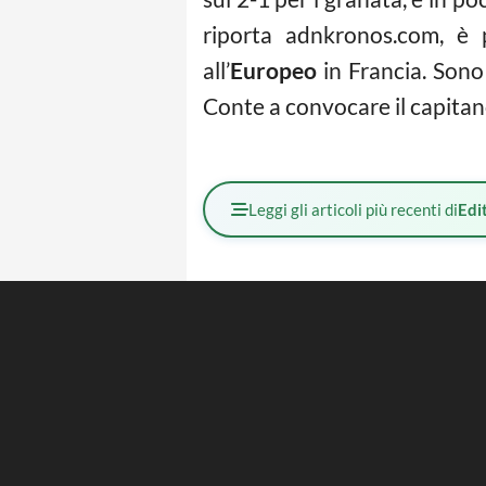
riporta adnkronos.com, è 
all’
Europeo
in Francia. Sono
Conte a convocare il capitano
Leggi gli articoli più recenti di
Edit