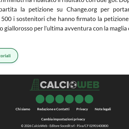
partita la petizione su Change.org per portar
 500 i sostenitori che hanno firmato la petizione
 giallorosso per l’ultima avventura con la maglia de
oriali
Chi siamo
Redazione e Contatti
Privacy
Note legali
Cambia impostazioni privacy
© 2026
CalcioWeb
- Editore Socedit srl - P.iva/CF 02901400800