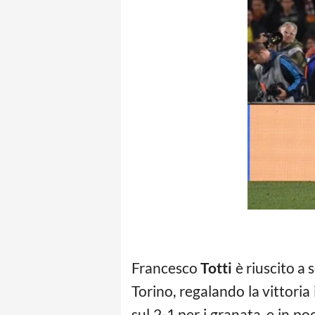
Francesco
Totti
è riuscito a 
Torino, regalando la vittoria 
sul 2-1 per i granata, e in po