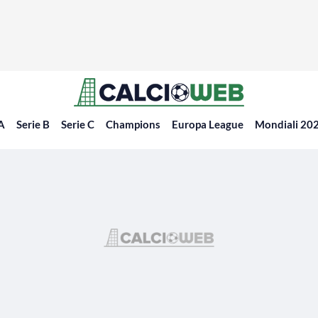
 A
Serie B
Serie C
Champions
Europa League
Mondiali 20