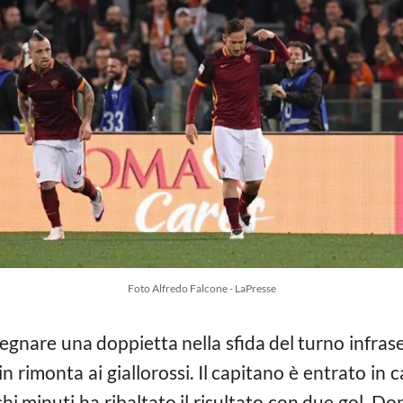
Foto Alfredo Falcone - LaPresse
segnare una doppietta nella sfida del turno infrase
in rimonta ai giallorossi. Il capitano è entrato in 
chi minuti ha ribaltato il risultato con due gol. D