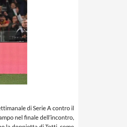
ttimanale di Serie A contro il
campo nel finale dell’incontro,
opo la doppietta di Totti, come