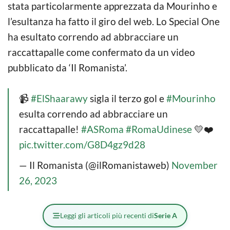
stata particolarmente apprezzata da Mourinho e
l’esultanza ha fatto il giro del web. Lo Special One
ha esultato correndo ad abbracciare un
raccattapalle come confermato da un video
pubblicato da ‘Il Romanista’.
📹
#ElShaarawy
sigla il terzo gol e
#Mourinho
esulta correndo ad abbracciare un
raccattapalle!
#ASRoma
#RomaUdinese
💛❤️
pic.twitter.com/G8D4gz9d28
— Il Romanista (@ilRomanistaweb)
November
26, 2023
Leggi gli articoli più recenti di
Serie A