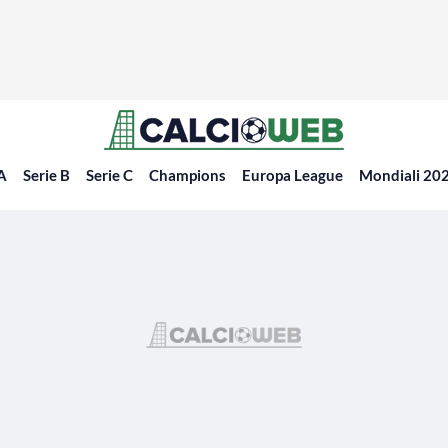
 A
Serie B
Serie C
Champions
Europa League
Mondiali 20