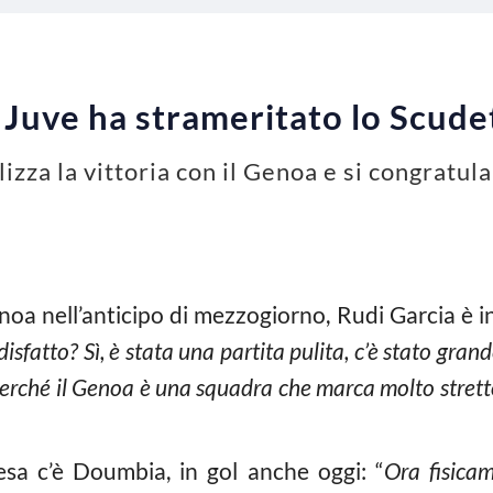
 Juve ha strameritato lo Scude
izza la vittoria con il Genoa e si congratul
enoa nell’anticipo di mezzogiorno, Rudi Garcia è i
isfatto? Sì, è stata una partita pulita, c’è stato gra
erché il Genoa è una squadra che marca molto stretto
resa c’è Doumbia, in gol anche oggi: “
Ora fisica