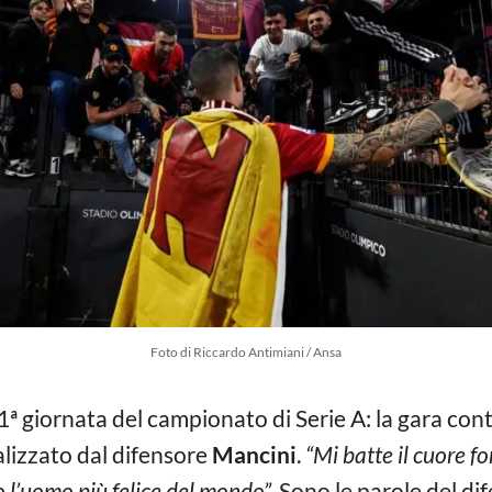
Foto di Riccardo Antimiani / Ansa
1ª giornata del campionato di Serie A: la gara contr
ealizzato dal difensore
Mancini
.
“Mi batte il cuore fo
 l’uomo più felice del mondo”.
Sono le parole del dif