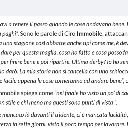
i a tenere il passo quando le cose andavano bene. E’ 
a paghi”.
Sono le parole di Ciro
Immobile
, attaccant
ma una stagione così abbatte anche tipi come me, è d
o dare per questa maglia, cosa ho fatto e cosa posso fa
r finire bene e poi ripartire. Ultimo derby? Io ho s
lo darò. La mia storia non si cancella con uno schiocco
 facile appena le cose torneranno ad andare bene”,
c
, Immobile spiega come
“nel finale ho visto un po’ di c
on stile e chi meno ma questi sono punti di vista “.
è mancato là davanti il tridente, ci è mancata lucidità,
rza in sette giorni, visto il poco tempo per lavorare.