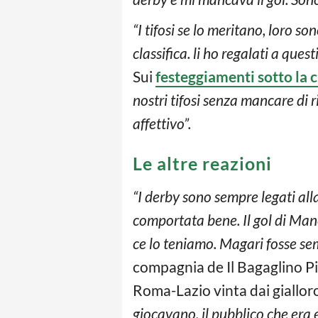
“I tifosi se lo meritano, loro so
classifica. li ho regalati a ques
Sui
festeggiamenti sotto la 
nostri tifosi senza mancare di 
affettivo”.
Le altre reazioni
“I derby sono sempre legati all
comportata bene. Il gol di Manc
ce lo teniamo. Magari fosse sem
compagnia de Il Bagaglino P
Roma-Lazio vinta dai gialloro
giocavano, il pubblico che era 