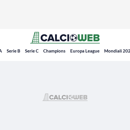
 A
Serie B
Serie C
Champions
Europa League
Mondiali 20