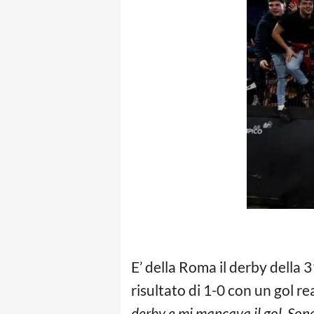
E’ della Roma il derby della 3
risultato di 1-0 con un gol r
derby e mi mancava il gol. Sono