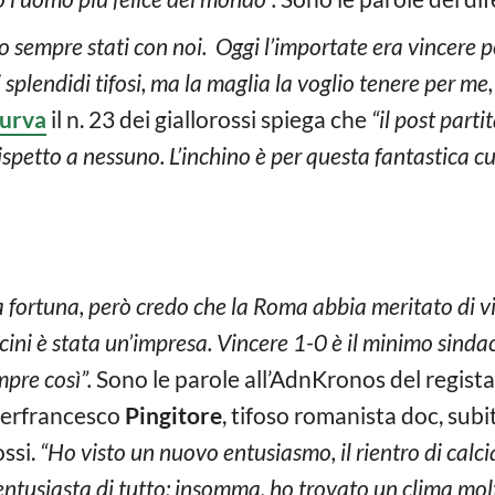
no sempre stati con noi. Oggi l’importate era vincere per
ti splendidi tifosi, ma la maglia la voglio tenere per me
curva
il n. 23 dei giallorossi spiega che
“il post parti
rispetto a nessuno. L’inchino è per questa fantastica c
a fortuna, però credo che la Roma abbia meritato di vi
ini è stata un’impresa. Vincere 1-0 è il minimo sinda
pre così”.
Sono le parole all’AdnKronos del regista
ierfrancesco
Pingitore
, tifoso romanista doc, subi
ssi.
“Ho visto un nuovo entusiasmo, il rientro di calc
entusiasta di tutto: insomma, ho trovato un clima molt