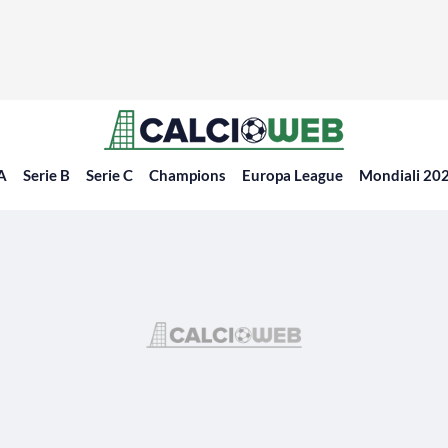
 A
Serie B
Serie C
Champions
Europa League
Mondiali 20