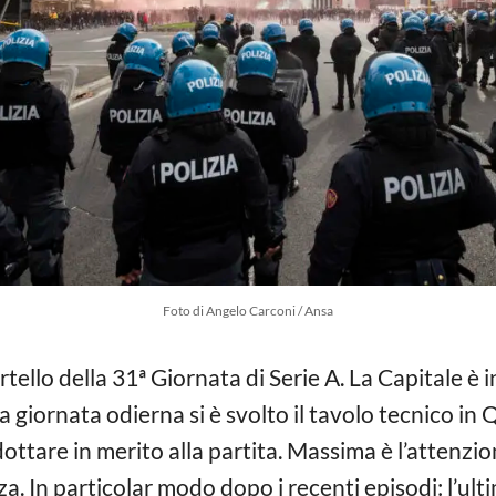
Foto di Angelo Carconi / Ansa
artello della 31ª Giornata di Serie A. La Capitale è 
lla giornata odierna si è svolto il tavolo tecnico in
dottare in merito alla partita. Massima è l’attenzio
za. In particolar modo dopo i recenti episodi: l’ul