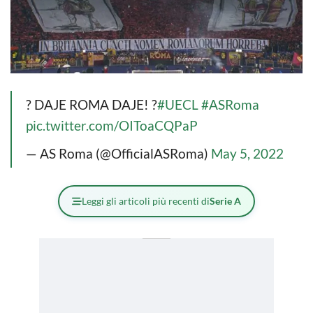
? DAJE ROMA DAJE! ?
#UECL
#ASRoma
pic.twitter.com/OIToaCQPaP
— AS Roma (@OfficialASRoma)
May 5, 2022
Leggi gli articoli più recenti di
Serie A