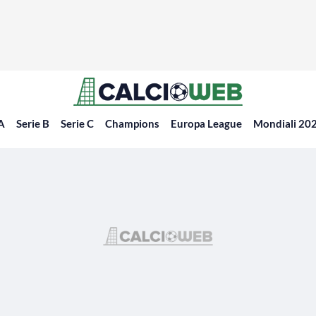
 A
Serie B
Serie C
Champions
Europa League
Mondiali 20