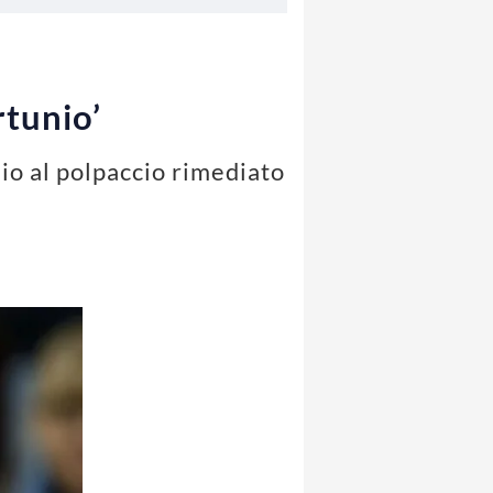
rtunio’
nio al polpaccio rimediato