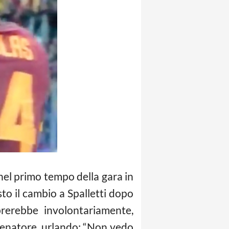
 nel primo tempo della gara in
to il cambio a Spalletti dopo
brerebbe involontariamente,
allenatore, urlando: “Non vedo