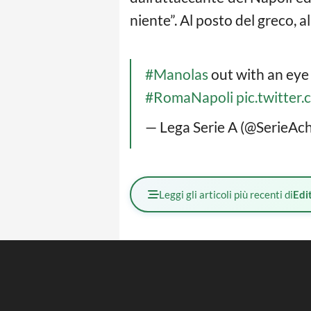
niente”. Al posto del greco, 
#Manolas
out with an eye
#RomaNapoli
pic.twitte
— Lega Serie A (@SerieAc
Leggi gli articoli più recenti di
Edit