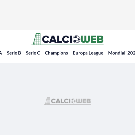
 A
Serie B
Serie C
Champions
Europa League
Mondiali 20