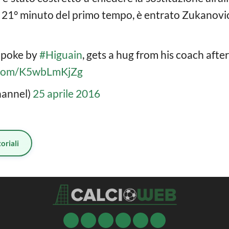
al 21° minuto del primo tempo, è entrato Zukanovi
 poke by
#Higuain
, gets a hug from his coach after
r.com/K5wbLmKjZg
hannel)
25 aprile 2016
oriali