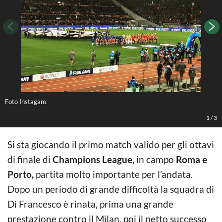
Foto Instagam
F
1
/
3
Si sta giocando il primo match valido per gli ottavi
di finale di
Champions League,
in campo
Roma e
Porto,
partita molto importante per l’andata.
Dopo un periodo di grande difficoltà la squadra di
Di Francesco è rinata, prima una grande
prestazione contro il Milan, poi il netto successo