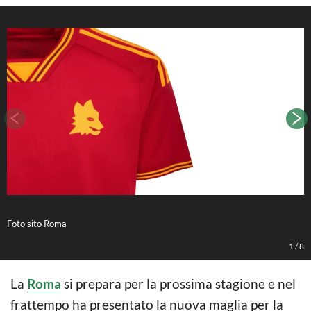
Foto sito Roma
F
1
/
8
La
Roma
si prepara per la prossima stagione e nel
frattempo ha presentato la nuova maglia per la