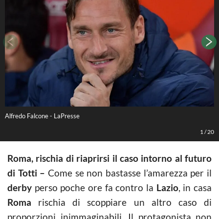
Alfredo Falcone - LaPresse
L
1
/
20
Roma, rischia di riaprirsi il caso intorno al futuro
di Totti –
Come se non bastasse l’amarezza per il
derby
perso poche ore fa contro la
Lazio
, in casa
Roma
rischia di scoppiare un altro caso di
proporzioni inimmaginabili. Il protagonista non