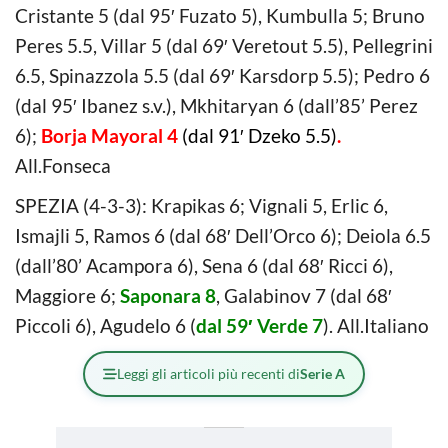
Cristante 5 (dal 95′ Fuzato 5), Kumbulla 5; Bruno
Peres 5.5, Villar 5 (dal 69′ Veretout 5.5), Pellegrini
6.5, Spinazzola 5.5 (dal 69′ Karsdorp 5.5); Pedro 6
(dal 95′ Ibanez s.v.), Mkhitaryan 6 (dall’85’ Perez
6);
Borja Mayoral 4
(dal 91′ Dzeko 5.5)
.
All.Fonseca
SPEZIA (4-3-3): Krapikas 6; Vignali 5, Erlic 6,
Ismajli 5, Ramos 6 (dal 68′ Dell’Orco 6); Deiola 6.5
(dall’80’ Acampora 6), Sena 6 (dal 68′ Ricci 6),
Maggiore 6;
Saponara 8
, Galabinov 7 (dal 68′
Piccoli 6), Agudelo 6 (
dal 59′ Verde 7
). All.Italiano
Leggi gli articoli più recenti di
Serie A