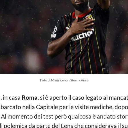
Foto di Maurice van Steen / Ansa
, in casa
Roma,
si è aperto il caso legato al manca
sbarcato nella Capitale per le visite mediche, dopo
. Al momento dei test però qualcosa è andato stort
i polemica da parte del Lens che considerava il 