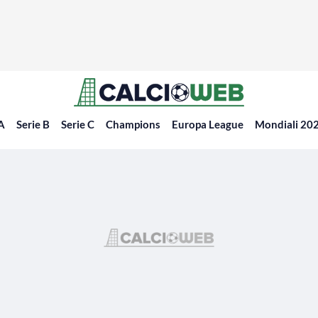
 A
Serie B
Serie C
Champions
Europa League
Mondiali 20