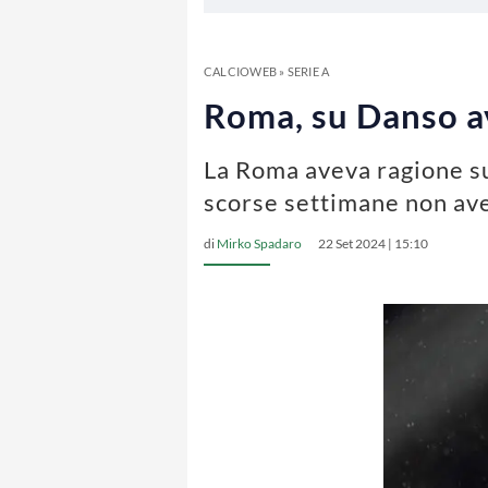
CALCIOWEB
»
SERIE A
Roma, su Danso av
La Roma aveva ragione su
scorse settimane non ave
di
Mirko Spadaro
22 Set 2024 | 15:10