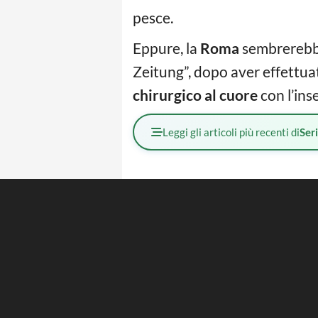
pesce.
Eppure, la
Roma
sembrerebbe
Zeitung”, dopo aver effettua
chirurgico al cuore
con l’ins
Leggi gli articoli più recenti di
Ser