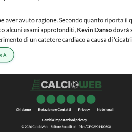
 aver avuto ragione. Secondo quanto riporta il 
to alcuni esami approfonditi,
Kevin Danso
dovrà 
erimento di un catetere cardiaco a causa di ‘cicatric
ie A
Chi siamo
Redazione e Contatti
Privacy
Note legali
Cambia impostazioni privacy
© 2026
CalcioWeb
- Editore Socedit srl - P.iva/CF 02901400800