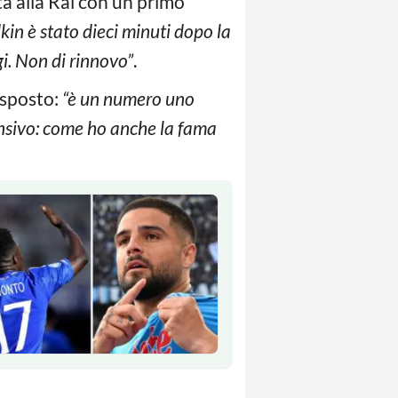
ta alla Rai con un primo
kin è stato dieci minuti dopo la
i. Non di rinnovo”
.
isposto:
“è un numero uno
ensivo: come ho anche la fama