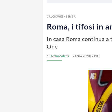
CALCIOWEB
»
SERIE A
Roma, i tifosi in 
In casa Roma continua a t
One
di
Stefano Vitetta
21 Nov 2023 | 21:30