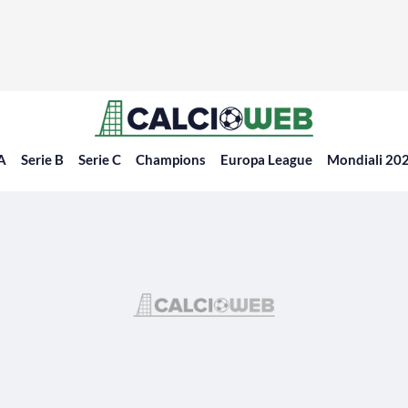
 A
Serie B
Serie C
Champions
Europa League
Mondiali 20