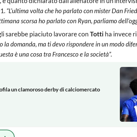
,
è quanto dichiarato dall’allenatore in un’intervis
g1.
“L’ultima volta che ho parlato con mister Dan Fried
ettimana scorsa ho parlato con Ryan, parliamo dell’ogg
gli sarebbe piaciuto lavorare con
Totti
ha invece r
co la domanda, ma ti devo rispondere in un modo dif
uesta è una cosa tra Francesco e la società”.
rofila un clamoroso derby di calciomercato