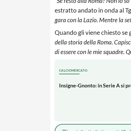
“Se resto alla Roma? Non lo so”
estratto andato in onda al T
gara con la Lazio. Mentre la s
Quando gli viene chiesto se 
della storia della Roma. Capis
di essere con le mie squadre. Q
CALCIOMERCATO
Insigne-Gnonto: in Serie A si p