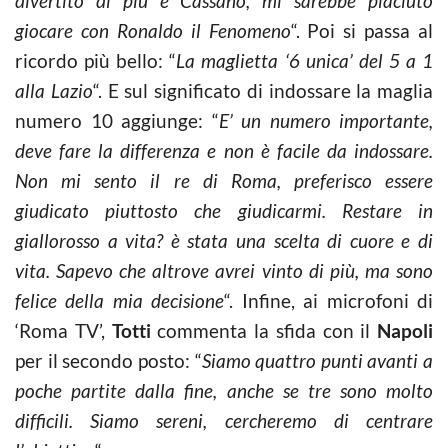
divertito di più è Cassano, mi sarebbe piaciuto
giocare con Ronaldo il Fenomeno
“. Poi si passa al
ricordo più bello: “
La maglietta ‘6 unica’ del 5 a 1
alla Lazio
“. E sul significato di indossare la maglia
numero 10 aggiunge: “
E’ un numero importante,
deve fare la differenza e non è facile da indossare.
Non mi sento il re di Roma, preferisco essere
giudicato piuttosto che giudicarmi. Restare in
giallorosso a vita? è stata una scelta di cuore e di
vita. Sapevo che altrove avrei vinto di più, ma sono
felice della mia decisione
“. Infine, ai microfoni di
‘Roma TV’,
Totti
commenta la sfida con il
Napoli
per il secondo posto: “
Siamo quattro punti avanti a
poche partite dalla fine, anche se tre sono molto
difficili. Siamo sereni, cercheremo di centrare