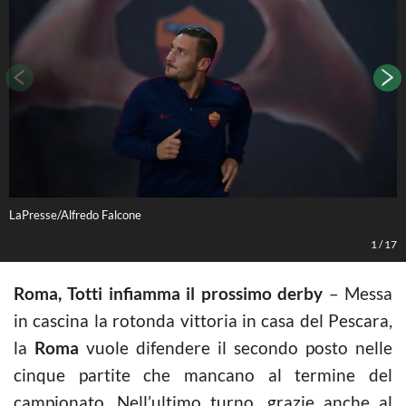
LaPresse/Alfredo Falcone
A
1
/
17
Roma, Totti infiamma il prossimo derby
– Messa
in cascina la rotonda vittoria in casa del Pescara,
la
Roma
vuole difendere il secondo posto nelle
cinque partite che mancano al termine del
campionato. Nell’ultimo turno, grazie anche al