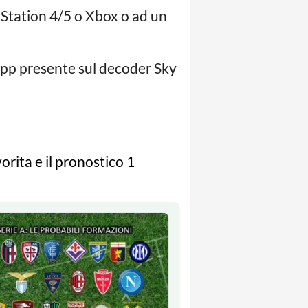
ayStation 4/5 o Xbox o ad un
 app presente sul decoder Sky
rita e il pronostico 1