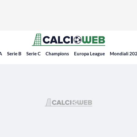
 A
Serie B
Serie C
Champions
Europa League
Mondiali 20