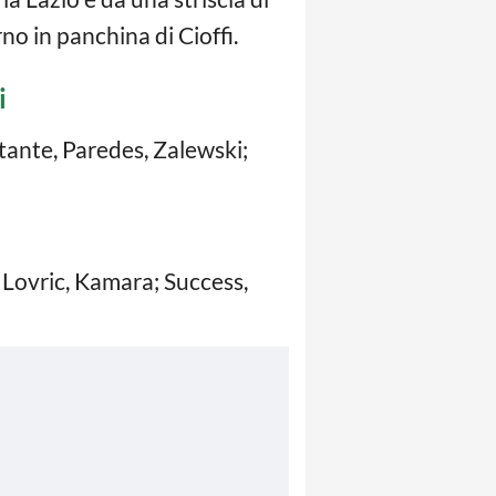
rno in panchina di Cioffi.
i
stante, Paredes, Zalewski;
, Lovric, Kamara; Success,