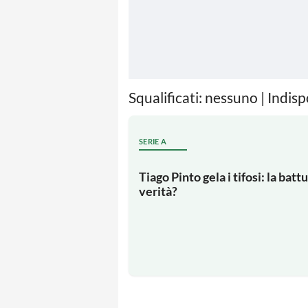
Squalificati: nessuno | Indis
SERIE A
Tiago Pinto gela i tifosi: la bat
verità?