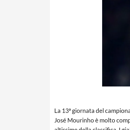
La 13ª giornata del campiona
José Mourinho è molto competi
altissime della classifica. I 