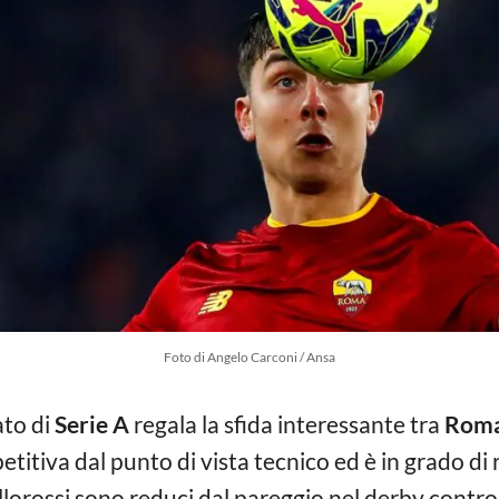
Foto di Angelo Carconi / Ansa
to di
Serie A
regala la sfida interessante tra
Roma
tiva dal punto di vista tecnico ed è in grado di r
giallorossi sono reduci dal pareggio nel derby contro 