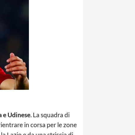
 e Udinese
. La squadra di
ientrare in corsa per le zone
la Lazio e da una striscia di