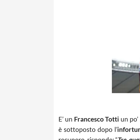
E’ un
Francesco Totti
un po’ 
è sottoposto dopo l’
infortu
recupero, risponde: “
Tre-qua