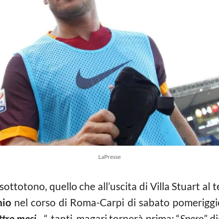
LaPresse
sottotono, quello che all’uscita di Villa Stuart al 
nio
nel corso di Roma-Carpi di sabato pomeriggi
ttro mesi…
“, tanti, magari tornerà prima: “
Spero
” d