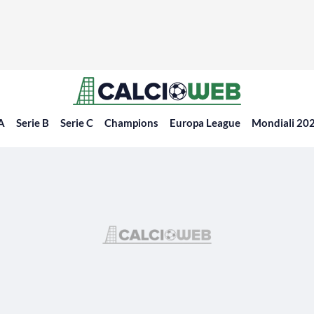
 A
Serie B
Serie C
Champions
Europa League
Mondiali 20