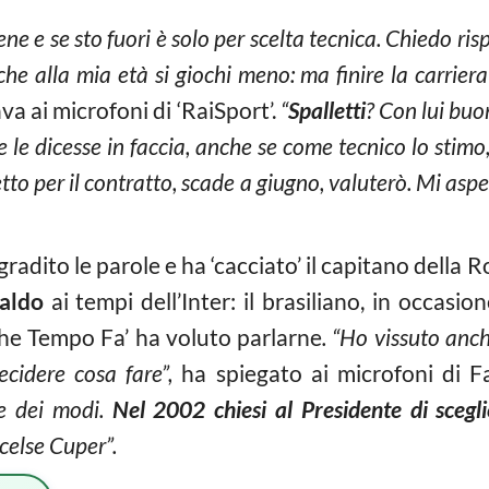
bene e se sto fuori è solo per scelta tecnica. Chiedo ris
he alla mia età si giochi meno: ma finire la carriera
ava ai microfoni di ‘RaiSport’.
“
Spalletti
? Con lui bu
me le dicesse in faccia, anche se come tecnico lo stimo
tto per il contratto, scade a giugno, valuterò. Mi asp
gradito le parole e ha ‘cacciato’ il capitano della 
aldo
ai tempi dell’Inter: il brasiliano, in occasio
‘Che Tempo Fa’ ha voluto parlarne
. “Ho vissuto anc
ecidere cosa fare”,
ha spiegato ai microfoni di Fa
re dei modi.
Nel 2002 chiesi al Presidente di sceg
scelse Cuper”.