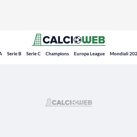
 A
Serie B
Serie C
Champions
Europa League
Mondiali 20