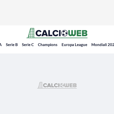
 A
Serie B
Serie C
Champions
Europa League
Mondiali 20