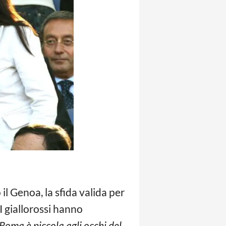
il Genoa, la sfida valida per
I giallorossi hanno
Roma è piccola agli occhi del