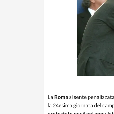
La
Roma
si sente penalizzata
la 24esima giornata del campio
protestato per il gol annullat