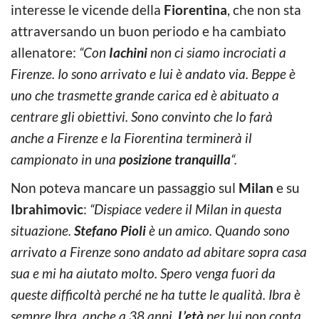
interesse le vicende della
Fiorentina
, che non sta
attraversando un buon periodo e ha cambiato
allenatore:
“Con
Iachini
non ci siamo incrociati a
Firenze. Io sono arrivato e lui è andato via. Beppe è
uno che trasmette grande carica ed è abituato a
centrare gli obiettivi. Sono convinto che lo farà
anche a Firenze e la Fiorentina terminerà il
campionato in una
posizione tranquilla
“.
Non poteva mancare un passaggio sul
Milan
e su
Ibrahimovic
:
“Dispiace vedere il Milan in questa
situazione.
Stefano Pioli
è un amico. Quando sono
arrivato a Firenze sono andato ad abitare sopra casa
sua e mi ha aiutato molto. Spero venga fuori da
queste difficoltà perché ne ha tutte le qualità. Ibra è
sempre Ibra, anche a 38 anni.
L’età
per lui non conta,