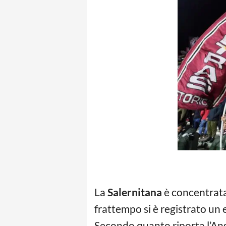
La
Salernitana
è concentrata 
frattempo si è registrato un 
Secondo quanto riporta l’Ans