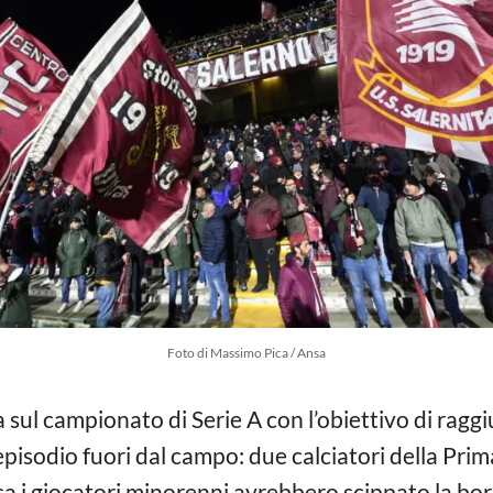
Foto di Massimo Pica / Ansa
sul campionato di Serie A con l’obiettivo di raggi
episodio fuori dal campo: due calciatori della Prim
a i giocatori minorenni avrebbero scippato la bor