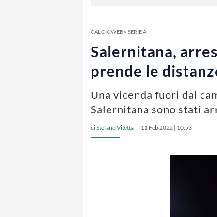
CALCIOWEB
»
SERIE A
Salernitana, arres
prende le distanz
Una vicenda fuori dal cam
Salernitana sono stati ar
di
Stefano Vitetta
11 Feb 2022 | 10:53