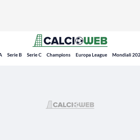
 A
Serie B
Serie C
Champions
Europa League
Mondiali 20