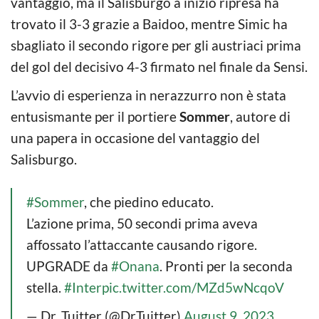
vantaggio, ma il Salisburgo a inizio ripresa ha
trovato il 3-3 grazie a Baidoo, mentre Simic ha
sbagliato il secondo rigore per gli austriaci prima
del gol del decisivo 4-3 firmato nel finale da Sensi.
L’avvio di esperienza in nerazzurro non è stata
entusismante per il portiere
Sommer
, autore di
una papera in occasione del vantaggio del
Salisburgo.
#Sommer
, che piedino educato.
L’azione prima, 50 secondi prima aveva
affossato l’attaccante causando rigore.
UPGRADE da
#Onana
. Pronti per la seconda
stella.
#Inter
pic.twitter.com/MZd5wNcqoV
— Dr. Tuitter (@DrTuitter)
August 9, 2023