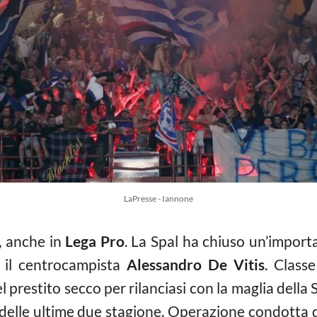
LaPresse - Iannone
, anche in
Lega Pro
. La Spal ha chiuso un’impor
 il centrocampista
Alessandro De Vitis
. Classe
 prestito secco per rilanciasi con la maglia della S
o delle ultime due stagione. Operazione condotta 