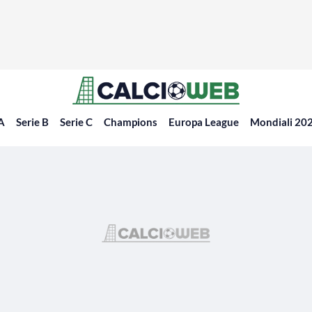
 A
Serie B
Serie C
Champions
Europa League
Mondiali 20