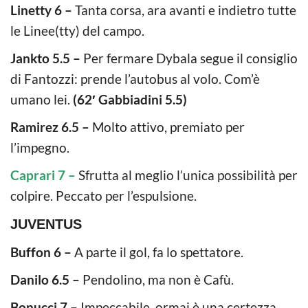
Linetty 6 –
Tanta corsa, ara avanti e indietro tutte
le Linee(tty) del campo.
Jankto 5.5 –
Per fermare Dybala segue il consiglio
di Fantozzi: prende l’autobus al volo. Com’è
umano lei.
(62′ Gabbiadini 5.5)
Ramirez 6.5 –
Molto attivo, premiato per
l’impegno.
Caprari 7 –
Sfrutta al meglio l’unica possibilità per
colpire. Peccato per l’espulsione.
JUVENTUS
Buffon 6 –
A parte il gol, fa lo spettatore.
Danilo 6.5 –
Pendolino, ma non è Cafù.
Bonucci 7 –
Impeccabile, ormai è una certezza.