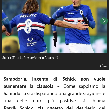
Schick (Foto LaPresse/Valerio Andreani)
L
1
/
11
Sampdoria, l’agente di Schick non vuole
aumentare la clausola
– Come sappiamo la
Sampdoria
sta disputando una grande stagione, e
una delle note più positive si chiama
Patrik Schick
, già oggetto del desiderio dei