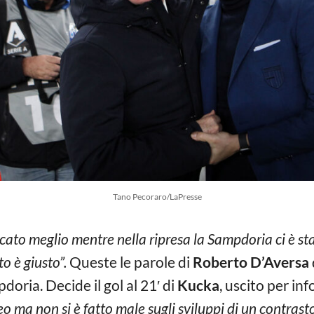
Tano Pecoraro/LaPresse
to meglio mentre nella ripresa la Sampdoria ci è sta
to è giusto”.
Queste le parole di
Roberto D’Aversa
oria. Decide il gol al 21′ di
Kucka
, uscito per inf
eo ma non si è fatto male sugli sviluppi di un contrast