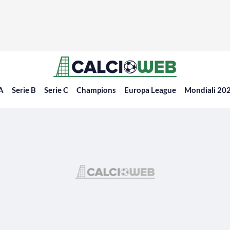
 A
Serie B
Serie C
Champions
Europa League
Mondiali 20