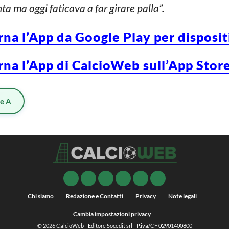
ta ma oggi faticava a far girare palla”.
rna l’App da Google Play per disposi
rna l’App di CalcioWeb sull’App Store
ie A
Chi siamo
Redazione e Contatti
Privacy
Note legali
Cambia impostazioni privacy
© 2026
CalcioWeb
- Editore Socedit srl - P.iva/CF 02901400800