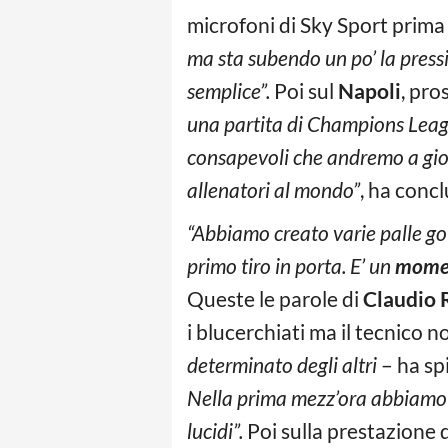
microfoni di Sky Sport prima
ma sta subendo un po’ la press
semplice”.
Poi sul
Napoli
, pro
una partita di Champions Leagu
consapevoli che andremo a gioc
allenatori al mondo”
, ha conc
“Abbiamo creato varie palle gol
primo tiro in porta. E’ un
momen
Queste le parole di
Claudio 
i blucerchiati ma il tecnico n
determinato degli altri
– ha sp
Nella prima mezz’ora abbiamo g
lucidi”.
Poi sulla prestazione 