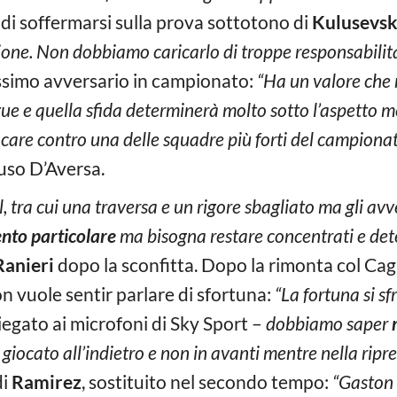
 di soffermarsi sulla prova sottotono di
Kulusevsk
ione. Non dobbiamo caricarlo di troppe responsabilit
ssimo avversario in campionato:
“Ha un valore che 
e e quella sfida determinerà molto sotto l’aspetto 
are contro una delle squadre più forti del campionat
luso D’Aversa.
, tra cui una traversa e un rigore sbagliato ma gli a
to particolare
ma bisogna restare concentrati e dete
Ranieri
dopo la sconfitta. Dopo la rimonta col Cagli
on vuole sentir parlare di sfortuna:
“La fortuna si s
iegato ai microfoni di Sky Sport –
dobbiamo saper
iocato all’indietro e non in avanti mentre nella ripr
di
Ramirez
, sostituito nel secondo tempo:
“Gaston 