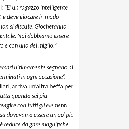
i
:
“E’ un ragazzo intelligente
à e deve giocare in modo
non si discute. Giocheranno
mentale. Noi dobbiamo essere
o e con uno dei migliori
vversari ultimamente segnano al
rminati in ogni occasione”.
ari, arriva un’altra beffa per
frutta quando sei più
reagire
con tutti gli elementi.
esa dovevamo essere un po’ più
è reduce da gare magnifiche.