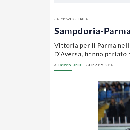
CALCIOWEB
»
SERIE A
Sampdoria-Parma, 
Vittoria per il Parma nel
D'Aversa, hanno parlato n
di
Carmelo Barilla'
8 Dic 2019 | 21:16