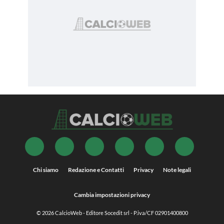
Chi siamo
Redazione e Contatti
Privacy
Note legali
Cambia impostazioni privacy
© 2026
CalcioWeb
- Editore Socedit srl - P.iva/CF 02901400800