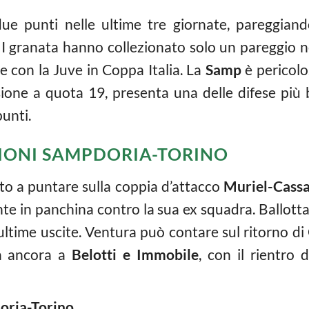
ue punti nelle ultime tre giornate, pareggian
I granata hanno collezionato solo un pareggio ne
 e con la Juve in Coppa Italia. La
Samp
è pericol
sione a quota 19, presenta una delle difese più 
unti.
IONI SAMPDORIA-TORINO
o a puntare sulla coppia d’attacco
Muriel-Cass
nte in panchina contro la sua ex squadra. Ballott
 ultime uscite. Ventura può contare sul ritorno di 
rà ancora a
Belotti e Immobile
, con il rientro 
oria-Torino