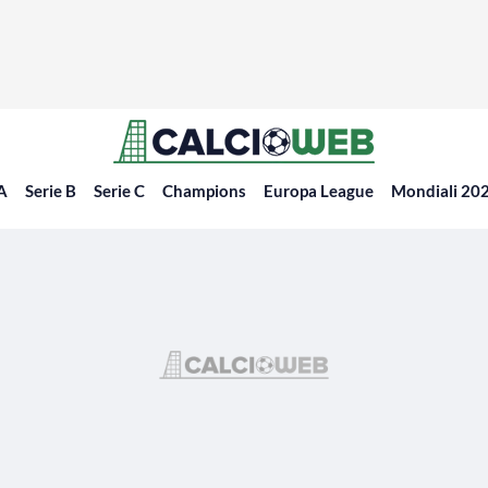
 A
Serie B
Serie C
Champions
Europa League
Mondiali 20