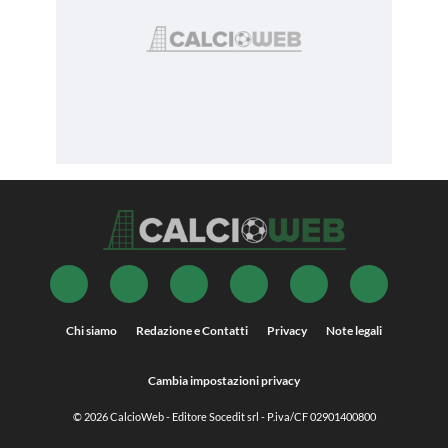
Chi siamo
Redazione e Contatti
Privacy
Note legali
Cambia impostazioni privacy
© 2026
CalcioWeb
- Editore Socedit srl - P.iva/CF 02901400800