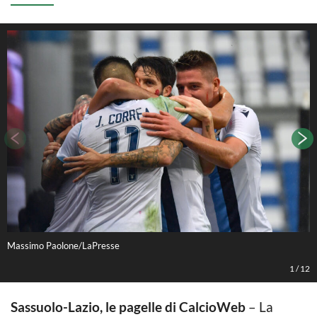
Massimo Paolone/LaPresse
M
1
/
12
Sassuolo-Lazio, le pagelle di CalcioWeb
– La