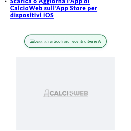
Scarica o Aggiorna l’App di
CalcioWeb sull’App Store per
dispositivi iOS
Leggi gli articoli più recenti di
Serie A