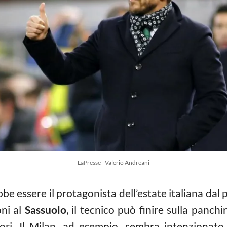
LaPresse - Valerio Andreani
e essere il protagonista dell’estate italiana dal p
oni al
Sassuolo
, il tecnico può finire sulla panchi
atori. Il Milan, ad esempio, sembra intenzionat