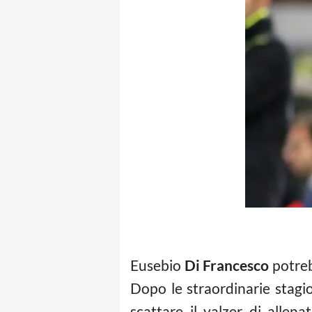
Eusebio
Di Francesco
potrebb
Dopo le straordinarie stagi
scattare il valzer di allen