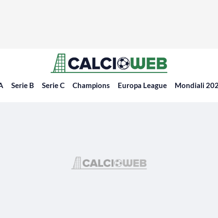
 A
Serie B
Serie C
Champions
Europa League
Mondiali 20