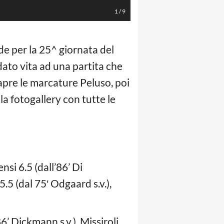
1
/
9
de per la 25^ giornata del
ato vita ad una partita che
 apre le marcature Peluso, poi
 la fotogallery con tutte le
si 6.5 (dall’86’ Di
5.5 (dal 75′ Odgaard s.v.),
86’ Dickmann s.v.), Missiroli