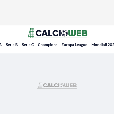
 A
Serie B
Serie C
Champions
Europa League
Mondiali 20