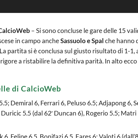
i CalcioWeb
– Si sono concluse le gare delle 15 vali
 scese in campo anche
Sassuolo e Spal
che hanno d
a partita si è conclusa sul giusto risultato di 1-1,
igore a ristabilire la definitiva parità. In alto ecco
elle di CalcioWeb
5; Demiral 6, Ferrari 6, Peluso 6.5; Adjapong 6, Sen
 Duricic 5.5 (dal 62′ Duncan 6), Rogerio 5.5; Matri 
6, Felipe 6.5, Bonifazi 6.5, Fares 6; Valoti 6 (dall’