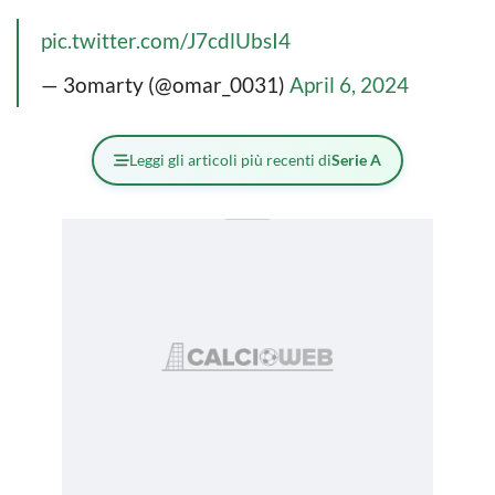
pic.twitter.com/J7cdlUbsI4
— 3omarty (@omar_0031)
April 6, 2024
Leggi gli articoli più recenti di
Serie A