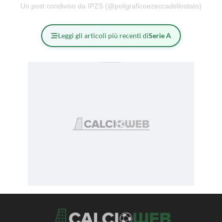
Un post condiviso da IPZS (@poligraficoezeccadellostato)
Leggi gli articoli più recenti di
Serie A