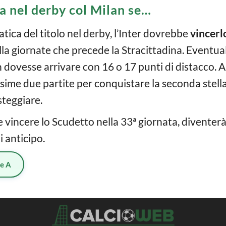
ia nel derby col Milan se…
ica del titolo nel derby, l’Inter dovrebbe
vincerl
lla giornate che precede la Stracittadina. Eventua
n dovesse arrivare con 16 o 17 punti di distacco. Ai
ssime due partite per conquistare la seconda stella 
steggiare.
se vincere lo Scudetto nella 33ª giornata, diventerà
 anticipo.
ie A