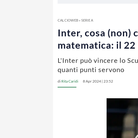
CALCIOWEB
»
SERIE A
Inter, cosa (non)
matematica: il 22
L'Inter può vincere lo Sc
quanti punti servono
di
Rita Caridi
8 Apr 2024 | 23:52