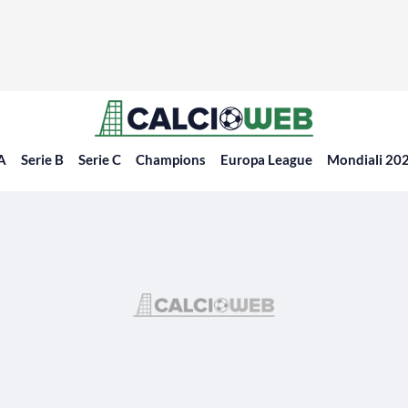
 A
Serie B
Serie C
Champions
Europa League
Mondiali 20