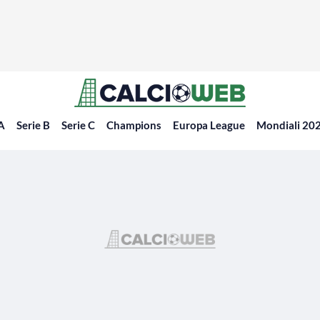
 A
Serie B
Serie C
Champions
Europa League
Mondiali 20