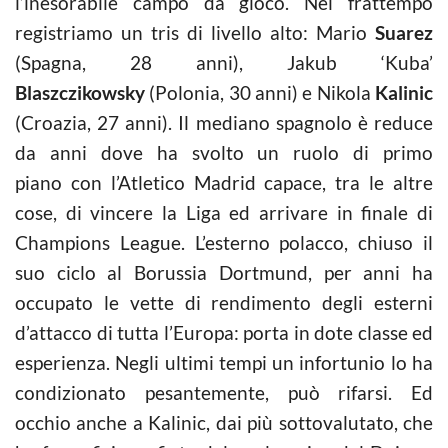
l’inesorabile campo da gioco. Nel frattempo
registriamo un tris di livello alto: Mario
Suarez
(Spagna, 28 anni), Jakub ‘Kuba’
Blaszc
zikowsky
(Polonia, 30 anni) e Nikola
Kalinic
(Croazia, 27 anni). Il mediano spagnolo è reduce
da anni dove ha svolto un ruolo di primo
piano con l’Atletico Madrid capace, tra le altre
cose, di vincere la Liga ed arrivare in finale di
Champions League. L’esterno polacco, chiuso il
suo ciclo al Borussia Dortmund, per anni ha
occupato le vette di rendimento degli esterni
d’attacco di tutta l’Europa: porta in dote classe ed
esperienza. Negli ultimi tempi un infortunio lo ha
condizionato pesantemente, può rifarsi. Ed
occhio anche a Kalinic, dai più sottovalutato, che