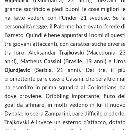
Hiljemark
(Danimarca, 23 anni), mezzala di
grande sacrificio e piedi buoni, le cose migliori le
ha fatte vedere con l’Under 21 svedese. Se la
personalità regge, il Palermo ha trovato l’erede di
Barreto. Quindi è bene appuntarsi i nomi di questi
tre giovani attaccanti, con caratteristiche diverse
tra loro: Aleksandar
Trajkovski
(Macedonia, 23
anni), Matheus
Cassini
(Brasile, 19 anni) e Uros
Djurdjevic
(Serbia, 21 anni). Dei tre, il più
promettente pare essere Cassini, che peraltro mai
ha esordito in prima squadra al Corinthians, da
dove proviene. Dribbling importante, fiuto del
goal da affinare, in molti vedono in lui il nuovo
Dybala: lo spera Zamparini, pare difficile crederlo.
Trajkovski è invece un esterno d’attacco, dotato