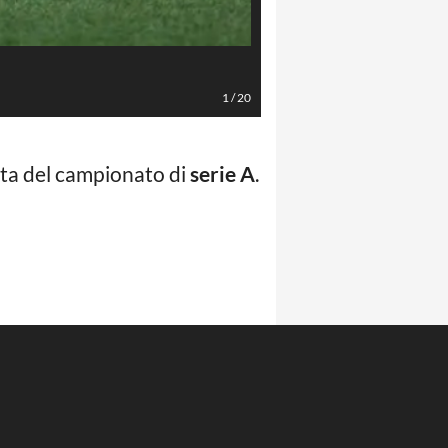
LaPresse/Alessandro Fiocchi
1
/
20
nata del campionato di
serie A
.