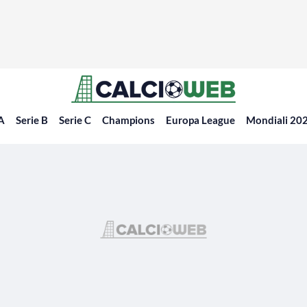
 A
Serie B
Serie C
Champions
Europa League
Mondiali 20