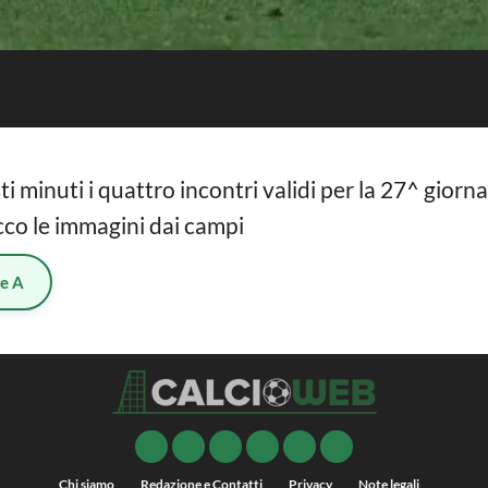
i minuti i quattro incontri validi per la 27^ gior
 ecco le immagini dai campi
ie A
Chi siamo
Redazione e Contatti
Privacy
Note legali