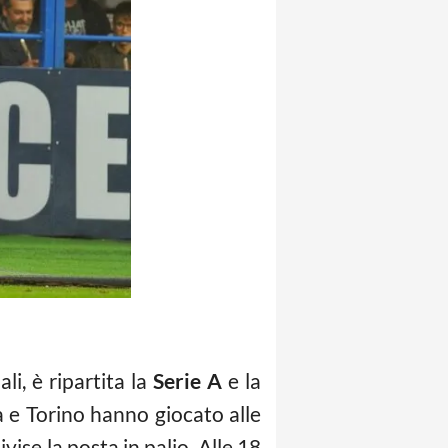
li, è ripartita la
Serie A
e la
a e Torino hanno giocato alle
ise la posta in palio. Alle 18