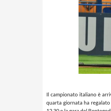
Il campionato italiano è arri
quarta giornata ha regalato 
12.30 e la gara del Bentegodi