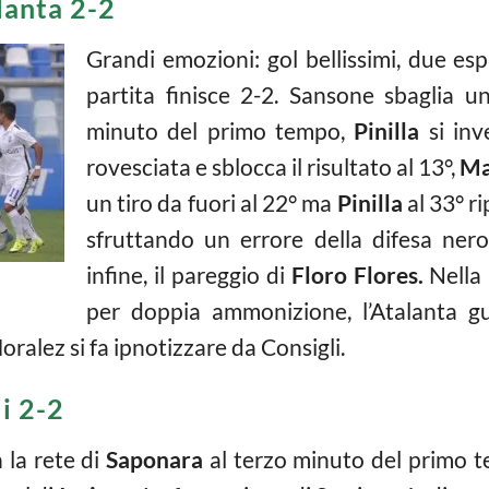
lanta 2-2
Grandi emozioni: gol bellissimi, due espul
partita finisce 2-2. Sansone sbaglia un
minuto del primo tempo,
Pinilla
si inv
rovesciata e sblocca il risultato al 13°,
Ma
un tiro da fuori al 22° ma
Pinilla
al 33° ri
sfruttando un errore della difesa ner
infine, il pareggio di
Floro Flores.
Nella 
per doppia ammonizione, l’Atalanta g
ralez si fa ipnotizzare da Consigli.
i 2-2
 la rete di
Saponara
al terzo minuto del primo t