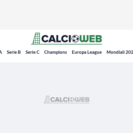
 A
Serie B
Serie C
Champions
Europa League
Mondiali 20