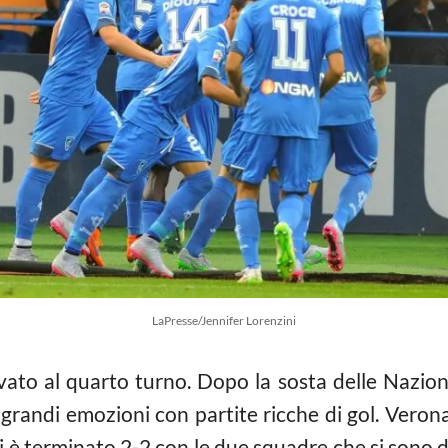
LaPresse/Jennifer Lorenzini
vato al quarto turno. Dopo la sosta delle Naziona
grandi emozioni con partite ricche di gol. Veron
 è terminato 2-2 con le due squadre che si sono div