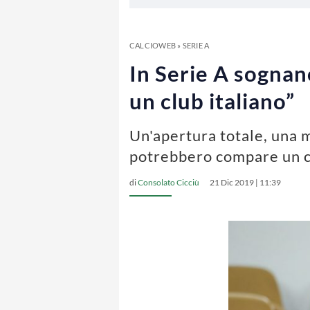
CALCIOWEB
»
SERIE A
In Serie A sognan
un club italiano”
Un'apertura totale, una m
potrebbero compare un cl
di
Consolato Cicciù
21 Dic 2019 | 11:39