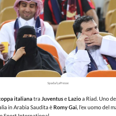
Spada/LaPresse
oppa italiana
tra
Juventus
e
Lazio
a Riad. Uno de
talia in Arabia Saudita è
Romy Gai
, l’ex uomo del 
 Sport International.