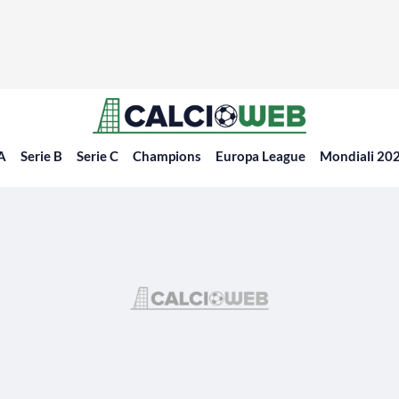
 A
Serie B
Serie C
Champions
Europa League
Mondiali 20