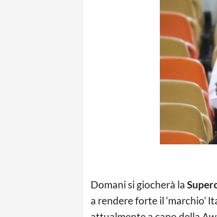
Domani si giocherà la
Superc
a rendere forte il ‘marchio’ I
attualmente a capo della Awe